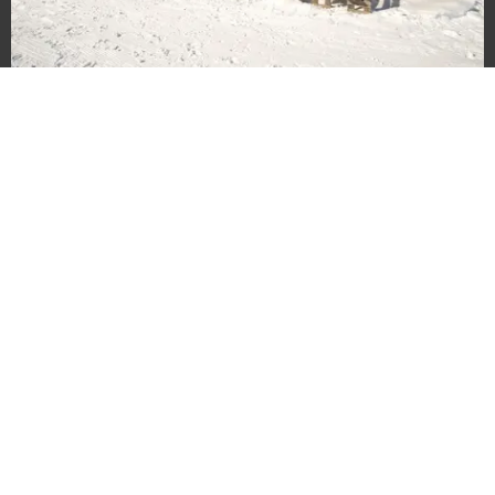
Tuva turisthytte
Vinteråpent: medio februar til slutten av april
Sommeråpent: fra St. Hans til medio
september